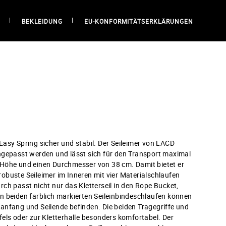
BEKLEIDUNG
EU-KONFORMITÄTSERKLÄRUNGEN
asy Spring sicher und stabil. Der Seileimer von LACD
ngepasst werden und lässt sich für den Transport maximal
 Höhe und einen Durchmesser von 38 cm. Damit bietet er
 robuste Seileimer im Inneren mit vier Materialschlaufen
ch passt nicht nur das Kletterseil in den Rope Bucket,
n beiden farblich markierten Seileinbindeschlaufen können
ilanfang und Seilende befinden. Die beiden Tragegriffe und
els oder zur Kletterhalle besonders komfortabel. Der