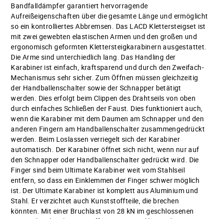
Bandfalldämpfer garantiert hervorragende
Aufreißeigenschaften über die gesamte Länge und ermöglicht
so ein kontrolliertes Abbremsen. Das LACD Klettersteigset ist
mit zwei gewebten elastischen Armen und den großen und
ergonomisch geformten Klettersteigkarabinern ausgestattet.
Die Arme sind unterchiedlich lang. Das Handling der
Karabiner ist einfach, kraftsparend und durch den Zweifach-
Mechanismus sehr sicher. Zum Öffnen müssen gleichzeitig
der Handballenschalter sowie der Schnapper betätigt
werden. Dies erfolgt beim Clippen des Drahtseils von oben
durch einfaches Schließen der Faust. Dies funktioniert auch,
wenn die Karabiner mit dem Daumen am Schnapper und den
anderen Fingern am Handballenschalter zusammengedrückt
werden. Beim Loslassen verriegelt sich der Karabiner
automatisch. Der Karabiner öffnet sich nicht, wenn nur auf
den Schnapper oder Handballenschalter gedrückt wird. Die
Finger sind beim Ultimate Karabiner weit vom Stahlseil
entfern, so dass ein Einklemmen der Finger schwer möglich
ist. Der Ultimate Karabiner ist komplett aus Aluminium und
Stahl. Er verzichtet auch Kunststoffteile, die brechen
könnten. Mit einer Bruchlast von 28 kN im geschlossenen