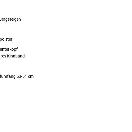
 Bergsteigen
polster
interkopf
bares Kinnband
pfumfang 53-61 cm