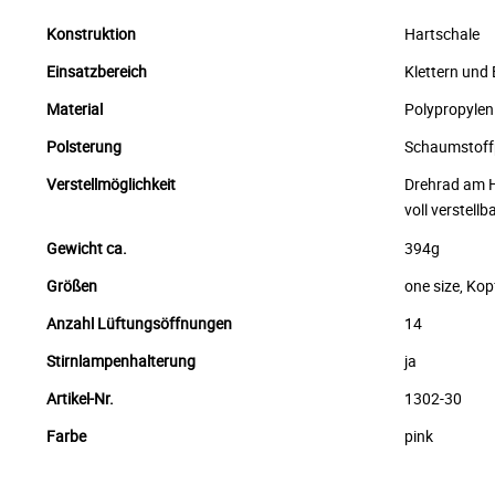
Konstruktion
Hartschale
Einsatzbereich
Klettern und
Material
Polypropylen
Polsterung
Schaumstoff
Verstellmöglichkeit
Drehrad am H
voll verstell
Gewicht ca.
394g
Größen
one size, Ko
Anzahl Lüftungsöffnungen
14
Stirnlampenhalterung
ja
Artikel-Nr.
1302-30
Farbe
pink