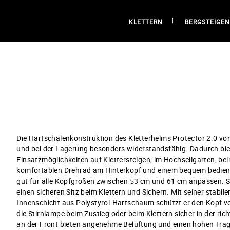
KLETTERN
BERGSTEIGEN
Die Hartschalenkonstruktion des Kletterhelms Protector 2.0 vo
und bei der Lagerung besonders widerstandsfähig. Dadurch biete
Einsatzmöglichkeiten auf Klettersteigen, im Hochseilgarten, bei
komfortablen Drehrad am Hinterkopf und einem bequem bedienba
gut für alle Kopfgrößen zwischen 53 cm und 61 cm anpassen. S
einen sicheren Sitz beim Klettern und Sichern. Mit seiner stab
Innenschicht aus Polystyrol-Hartschaum schützt er den Kopf vo
die Stirnlampe beim Zustieg oder beim Klettern sicher in der ri
an der Front bieten angenehme Belüftung und einen hohen Tra