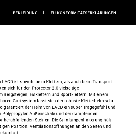
BEKLEIDUNG
EU-KONFORMITÄTSERKLÄRUNGEN
n LACD ist sowohl beim Klettern, als auch beim Transport
n sich für den Protector 2.0 vielseitige
m Bergsteigen, Eisklettern und Sportklettern. Mit einem
ren Gurtsystem lässt sich der robuste Kletterhelm sehr
o garantiert der Helm von LACD ein super Tragegefühl und
ilen Polypropylen Außenschale und der dämpfenden
r herabfallenden Steinen. Die Stirnlampenhalterung hält
chtigen Position. Ventilationsöffnungen an den Seiten und
gekomfort.